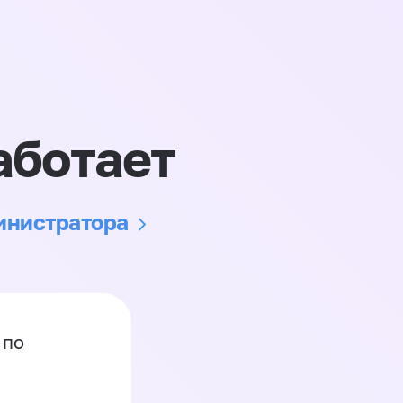
аботает
министратора
 по