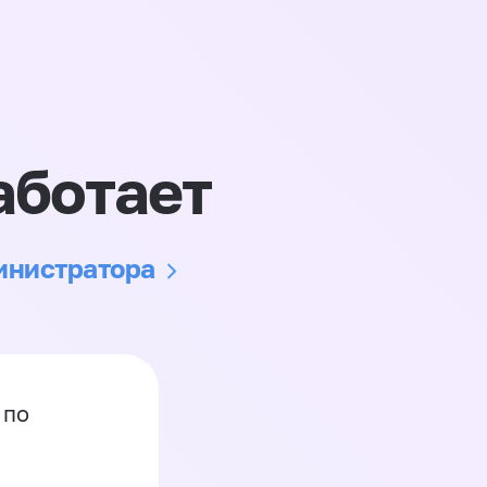
аботает
министратора
 по