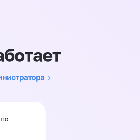
аботает
министратора
 по