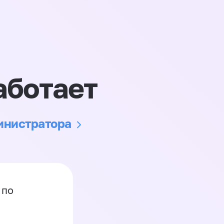
аботает
министратора
 по